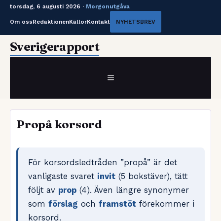
torsdag, 6 augusti 2026 ·
Morgonutgåva
Om oss
Redaktionen
Källor
Kontakt
NYHETSBREV
Hoppa
Sverigerapport
till
innehåll
MENY
Propå korsord
För korsordsledtråden ”propå” är det
vanligaste svaret
invit
(5 bokstäver), tätt
följt av
prop
(4). Även längre synonymer
som
förslag
och
framstöt
förekommer i
korsord.