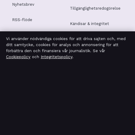
Nyhetsbrev
Tillgänglighetsredogörelse
RSS-flöde
Kändisar & integritet
Vi använder nödvändiga cookies för att driva sajten och, med
Integritetspolicy
ditt samtycke, cookies för analys och annonsering för att
förbättra den och finansiera vår journalistik. Se vår
Cookiepolicy
och
Integritetspolicy
.
OM SVERIGERAPPORT I KORTHET
Sverigerapport är en oberoende svensk digital nyhetssajt
med fokus på film, tv, kultur och nöjesnyheter. Varje
artikel har en namngiven byline, granskas av en redaktör
och faktagranskas innan publicering.
Vi rättar misstag skyndsamt. Allmänna förfrågningar:
info@sverigerapport.se
.