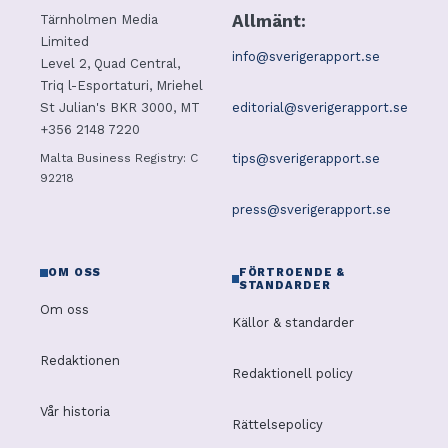
Allmänt:
Tärnholmen Media
Limited
info@sverigerapport.se
Level 2, Quad Central,
Triq l-Esportaturi, Mriehel
editorial@sverigerapport.se
St Julian's BKR 3000, MT
+356 2148 7220
tips@sverigerapport.se
Malta Business Registry: C
92218
press@sverigerapport.se
OM OSS
FÖRTROENDE &
STANDARDER
Om oss
Källor & standarder
Redaktionen
Redaktionell policy
Vår historia
Rättelsepolicy