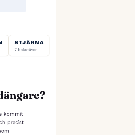
N
STJÄRNA
7 bokstäver
rdängare?
se kommit
ch precist
 som