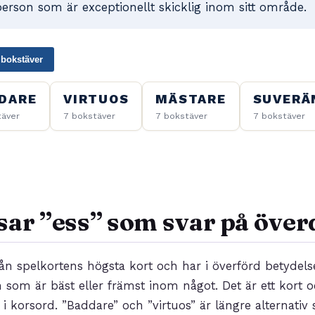
person som är exceptionellt skicklig inom sitt område.
 bokstäver
DARE
VIRTUOS
MÄSTARE
SUVERÄ
täver
7 bokstäver
7 bokstäver
7 bokstäver
sar ”ess” som svar på öve
ån spelkortens högsta kort och har i överförd betydel
 som är bäst eller främst inom något. Det är ett kort o
i korsord. ”Baddare” och ”virtuos” är längre alternativ