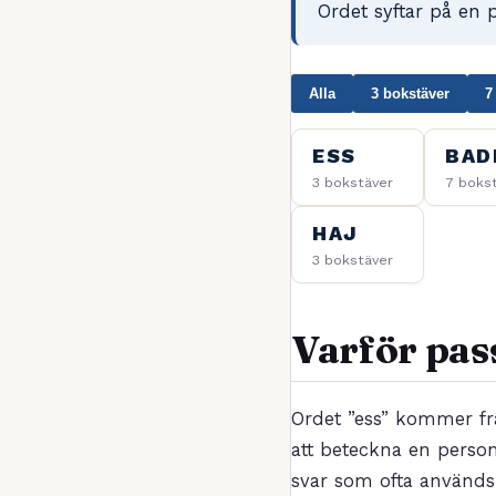
Ordet syftar på en 
Alla
3 bokstäver
7
ESS
BAD
3 bokstäver
7 boks
HAJ
3 bokstäver
Varför pas
Ordet ”ess” kommer fr
att beteckna en person
svar som ofta används 