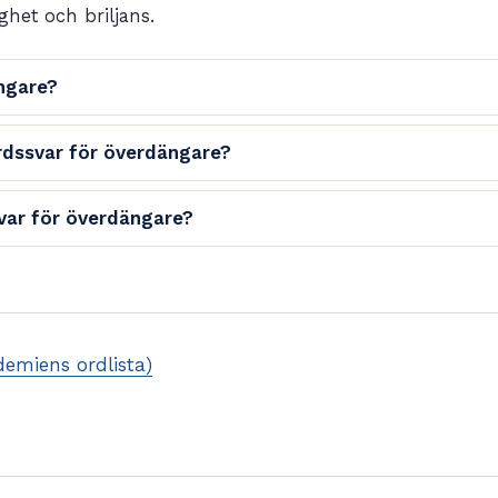
ghet och briljans.
ngare?
ordssvar för överdängare?
 svar för överdängare?
emiens ordlista)