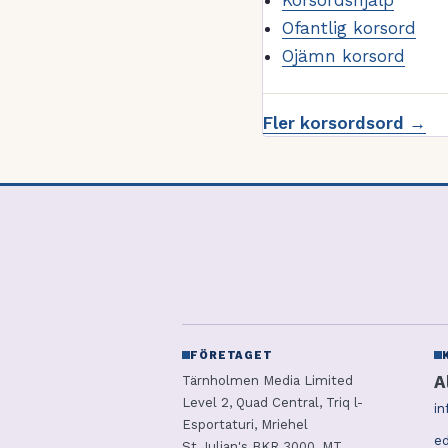
Korsordshjälp
Ofantlig korsord
Ojämn korsord
Fler korsordsord →
FÖRETAGET
A
Tärnholmen Media Limited
Level 2, Quad Central, Triq l-
in
Esportaturi, Mriehel
ed
St Julian's BKR 3000, MT