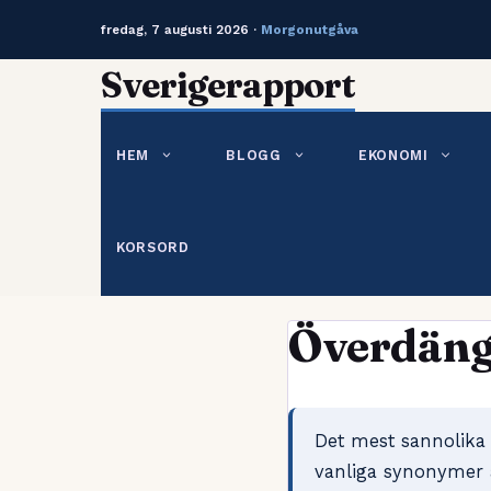
fredag, 7 augusti 2026 ·
Morgonutgåva
Hoppa
Sverigerapport
till
innehåll
HEM
BLOGG
EKONOMI
KORSORD
Överdäng
Det mest sannolika 
vanliga synonymer 