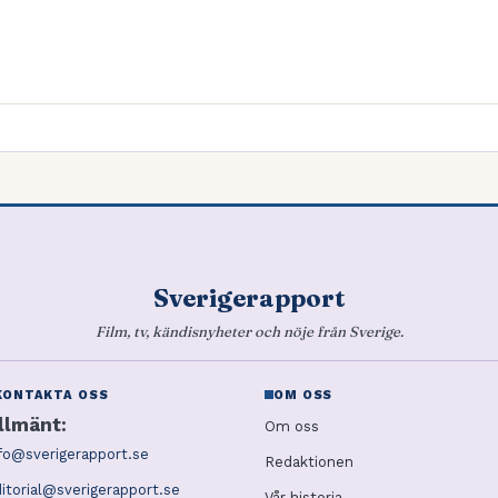
Sverigerapport
Film, tv, kändisnyheter och nöje från Sverige.
KONTAKTA OSS
OM OSS
llmänt:
Om oss
fo@sverigerapport.se
Redaktionen
itorial@sverigerapport.se
Vår historia