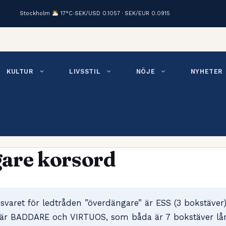
Stockholm
17°C
SEK/USD 0.1057 · SEK/EUR 0.0915
KULTUR
LIVSSTIL
NÖJE
NYHETER
are korsord
svaret för ledtråden ”överdängare” är ESS (3 bokstäver
är BADDARE och VIRTUOS, som båda är 7 bokstäver lå