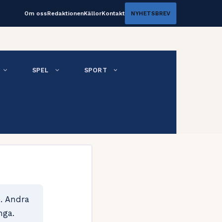
Om oss
Redaktionen
Källor
Kontakt
NYHETSBREV
SPEL
SPORT
). Andra
nga.