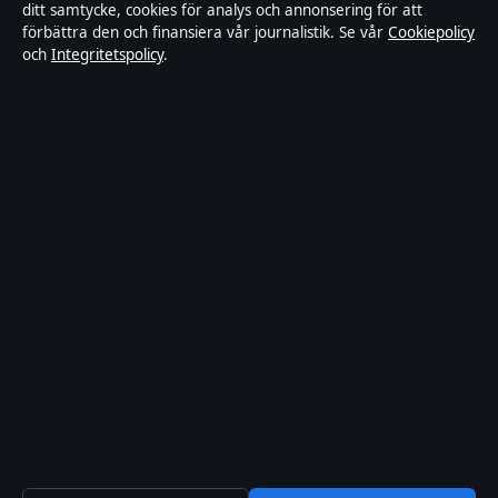
ditt samtycke, cookies för analys och annonsering för att
Kändisar & integritet
förbättra den och finansiera vår journalistik. Se vår
Cookiepolicy
och
Integritetspolicy
.
Integritetspolicy
Om Sverigerapport i korthet
Sverigerapport är en oberoende svensk digital nyhetssajt med fokus
på film, tv, kultur och nöjesnyheter. Varje artikel har en namngiven
byline, granskas av en redaktör och faktagranskas innan publicering.
Vi rättar misstag skyndsamt. Allmänna förfrågningar:
info@sverigerapport.se
.
sverigerapport.se drivs av Tärnholmen Media Limited (Malta
Business Registry: C 92218).
© 2026 sverigerapport.se ·
WorldRSS
·
Så verifierar vi vår rapportering