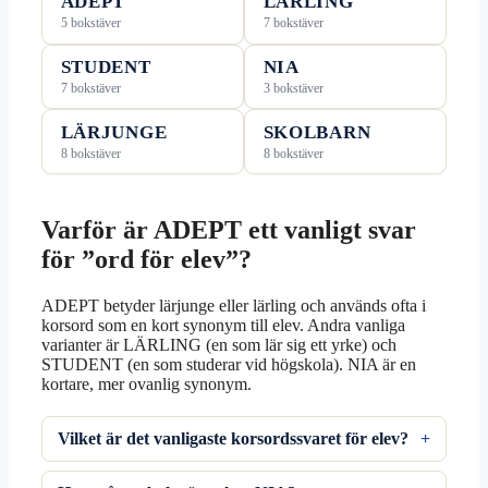
ADEPT
LÄRLING
5 bokstäver
7 bokstäver
STUDENT
NIA
7 bokstäver
3 bokstäver
LÄRJUNGE
SKOLBARN
8 bokstäver
8 bokstäver
Varför är ADEPT ett vanligt svar
för ”ord för elev”?
ADEPT betyder lärjunge eller lärling och används ofta i
korsord som en kort synonym till elev. Andra vanliga
varianter är LÄRLING (en som lär sig ett yrke) och
STUDENT (en som studerar vid högskola). NIA är en
kortare, mer ovanlig synonym.
Vilket är det vanligaste korsordssvaret för elev?