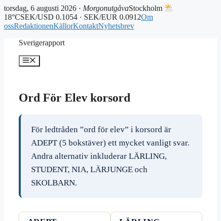
torsdag, 6 augusti 2026 ·
Morgonutgåva
Stockholm
18°C
SEK/USD 0.1054 · SEK/EUR 0.0912
Om
oss
Redaktionen
Källor
Kontakt
Nyhetsbrev
Hoppa
Sverigerapport
till
innehåll
Meny
Ord För Elev korsord
För ledtråden ”ord för elev” i korsord är
ADEPT (5 bokstäver) ett mycket vanligt svar.
Andra alternativ inkluderar LÄRLING,
STUDENT, NIA, LÄRJUNGE och
SKOLBARN.