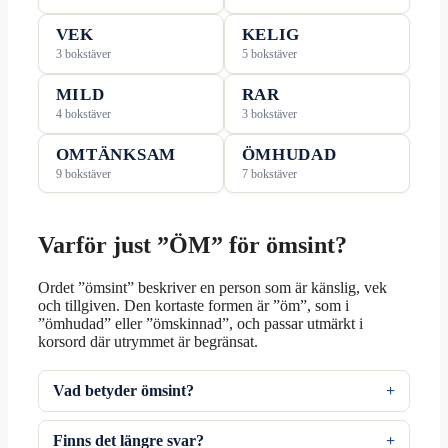
VEK
KELIG
3 bokstäver
5 bokstäver
MILD
RAR
4 bokstäver
3 bokstäver
OMTÄNKSAM
ÖMHUDAD
9 bokstäver
7 bokstäver
Varför just ”ÖM” för ömsint?
Ordet ”ömsint” beskriver en person som är känslig, vek
och tillgiven. Den kortaste formen är ”öm”, som i
”ömhudad” eller ”ömskinnad”, och passar utmärkt i
korsord där utrymmet är begränsat.
Vad betyder ömsint?
Finns det längre svar?