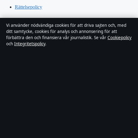
Rättelsepolicy
Tillgänglighetsredogörelse
Vi använder nödvändiga cookies för att driva sajten och, med
ditt samtycke, cookies för analys och annonsering för att
Kändisar & integritet
förbättra den och finansiera vår journalistik. Se vår
Cookiepolicy
och
Integritetspolicy
.
Integritetspolicy
Om Sverigerapport i korthet
Sverigerapport är en oberoende svensk digital nyhetssajt med fokus
på film, tv, kultur och nöjesnyheter. Varje artikel har en namngiven
byline, granskas av en redaktör och faktagranskas innan publicering.
Vi rättar misstag skyndsamt. Allmänna förfrågningar:
info@sverigerapport.se
.
sverigerapport.se drivs av Tärnholmen Media Limited (Malta
Business Registry: C 92218).