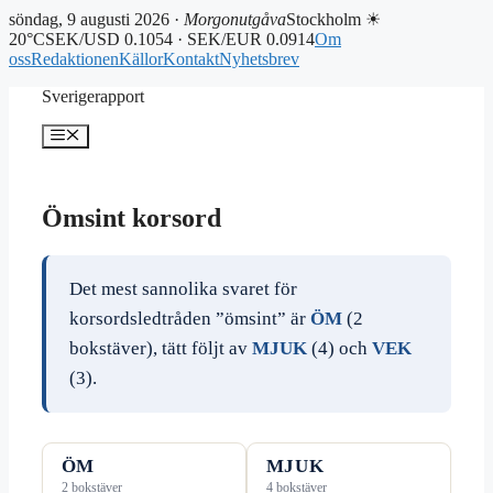
söndag, 9 augusti 2026 ·
Morgonutgåva
Stockholm ☀
20°C
SEK/USD 0.1054 · SEK/EUR 0.0914
Om
oss
Redaktionen
Källor
Kontakt
Nyhetsbrev
Hoppa
Sverigerapport
till
innehåll
Meny
Ömsint korsord
Det mest sannolika svaret för
korsordsledtråden ”ömsint” är
ÖM
(2
bokstäver), tätt följt av
MJUK
(4) och
VEK
(3).
ÖM
MJUK
2 bokstäver
4 bokstäver