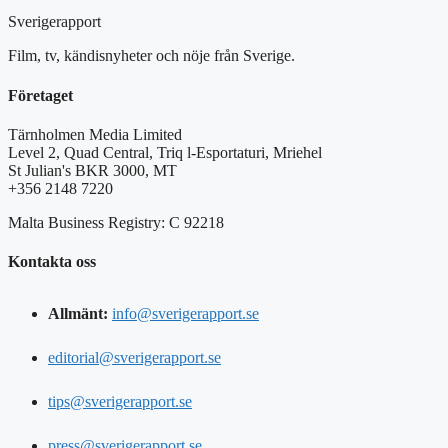
Sverigerapport
Film, tv, kändisnyheter och nöje från Sverige.
Företaget
Tärnholmen Media Limited
Level 2, Quad Central, Triq l-Esportaturi, Mriehel
St Julian's BKR 3000, MT
+356 2148 7220
Malta Business Registry: C 92218
Kontakta oss
Allmänt:
info@sverigerapport.se
editorial@sverigerapport.se
tips@sverigerapport.se
press@sverigerapport.se