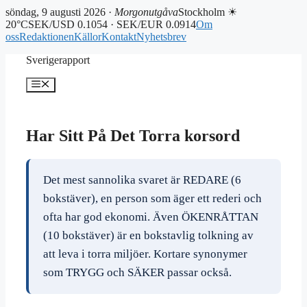
söndag, 9 augusti 2026 ·
Morgonutgåva
Stockholm ☀
20°C
SEK/USD 0.1054 · SEK/EUR 0.0914
Om
oss
Redaktionen
Källor
Kontakt
Nyhetsbrev
Hoppa
Sverigerapport
till
innehåll
Meny
Har Sitt På Det Torra korsord
Det mest sannolika svaret är REDARE (6
bokstäver), en person som äger ett rederi och
ofta har god ekonomi. Även ÖKENRÅTTAN
(10 bokstäver) är en bokstavlig tolkning av
att leva i torra miljöer. Kortare synonymer
som TRYGG och SÄKER passar också.