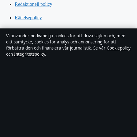
Redaktionell policy
Rättelsepolicy
Tillgänglighetsredogörelse
Vi använder nödvändiga cookies för att driva sajten och, med
ditt samtycke, cookies för analys och annonsering för att
Kändisar & integritet
förbättra den och finansiera vår journalistik. Se vår
Cookiepolicy
och
Integritetspolicy
.
Integritetspolicy
Om Sverigerapport i korthet
Sverigerapport är en oberoende svensk digital nyhetssajt med fokus
på film, tv, kultur och nöjesnyheter. Varje artikel har en namngiven
byline, granskas av en redaktör och faktagranskas innan publicering.
Vi rättar misstag skyndsamt. Allmänna förfrågningar:
info@sverigerapport.se
.
sverigerapport.se drivs av Tärnholmen Media Limited (Malta
Business Registry: C 92218).