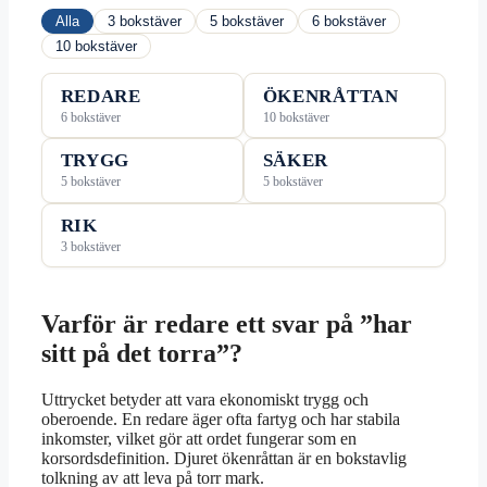
Alla
3 bokstäver
5 bokstäver
6 bokstäver
10 bokstäver
REDARE
ÖKENRÅTTAN
6 bokstäver
10 bokstäver
TRYGG
SÄKER
5 bokstäver
5 bokstäver
RIK
3 bokstäver
Varför är redare ett svar på ”har
sitt på det torra”?
Uttrycket betyder att vara ekonomiskt trygg och
oberoende. En redare äger ofta fartyg och har stabila
inkomster, vilket gör att ordet fungerar som en
korsordsdefinition. Djuret ökenråttan är en bokstavlig
tolkning av att leva på torr mark.