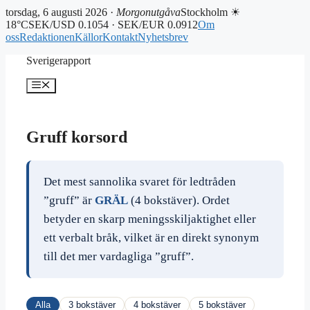
torsdag, 6 augusti 2026 ·
Morgonutgåva
Stockholm ☀
18°C
SEK/USD 0.1054 · SEK/EUR 0.0912
Om
oss
Redaktionen
Källor
Kontakt
Nyhetsbrev
Hoppa
Sverigerapport
till
innehåll
Meny
Gruff korsord
Det mest sannolika svaret för ledtråden
”gruff” är
GRÄL
(4 bokstäver). Ordet
betyder en skarp meningsskiljaktighet eller
ett verbalt bråk, vilket är en direkt synonym
till det mer vardagliga ”gruff”.
Alla
3 bokstäver
4 bokstäver
5 bokstäver