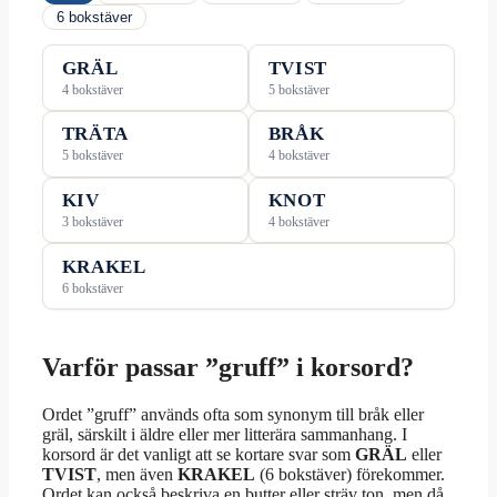
6 bokstäver
GRÄL
TVIST
4 bokstäver
5 bokstäver
TRÄTA
BRÅK
5 bokstäver
4 bokstäver
KIV
KNOT
3 bokstäver
4 bokstäver
KRAKEL
6 bokstäver
Varför passar ”gruff” i korsord?
Ordet ”gruff” används ofta som synonym till bråk eller
gräl, särskilt i äldre eller mer litterära sammanhang. I
korsord är det vanligt att se kortare svar som
GRÄL
eller
TVIST
, men även
KRAKEL
(6 bokstäver) förekommer.
Ordet kan också beskriva en butter eller sträv ton, men då