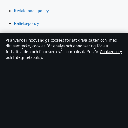
Redaktionell policy
Rättelsepolicy
Tillgänglighetsredogörelse
Vi använder nödvändiga cookies för att driva sajten och, med
ditt samtycke, cookies för analys och annonsering för att
Kändisar & integritet
förbättra den och finansiera vår journalistik. Se vår
Cookiepolicy
och
Integritetspolicy
.
Integritetspolicy
Om Sverigerapport i korthet
Sverigerapport är en oberoende svensk digital nyhetssajt med fokus
på film, tv, kultur och nöjesnyheter. Varje artikel har en namngiven
byline, granskas av en redaktör och faktagranskas innan publicering.
Vi rättar misstag skyndsamt. Allmänna förfrågningar:
info@sverigerapport.se
.