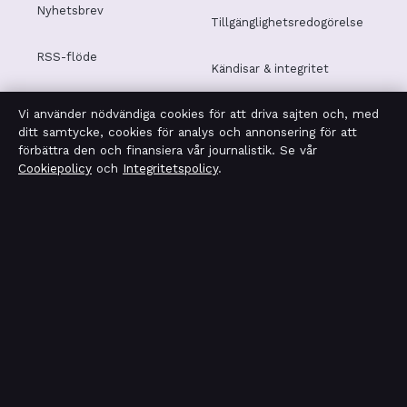
Nyhetsbrev
Tillgänglighetsredogörelse
RSS-flöde
Kändisar & integritet
Vi använder nödvändiga cookies för att driva sajten och, med
Integritetspolicy
ditt samtycke, cookies för analys och annonsering för att
förbättra den och finansiera vår journalistik. Se vår
Cookiepolicy
och
Integritetspolicy
.
OM SVERIGERAPPORT I KORTHET
Sverigerapport är en oberoende svensk digital nyhetssajt
med fokus på film, tv, kultur och nöjesnyheter. Varje
artikel har en namngiven byline, granskas av en redaktör
och faktagranskas innan publicering.
Vi rättar misstag skyndsamt. Allmänna förfrågningar:
info@sverigerapport.se
.