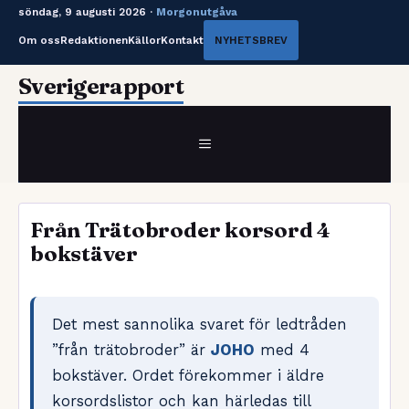
söndag, 9 augusti 2026 ·
Morgonutgåva
Om oss
Redaktionen
Källor
Kontakt
NYHETSBREV
Hoppa
Sverigerapport
till
innehåll
MENY
Från Trätobroder korsord 4
bokstäver
Det mest sannolika svaret för ledtråden
”från trätobroder” är
JOHO
med 4
bokstäver. Ordet förekommer i äldre
korsordslistor och kan härledas till