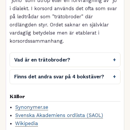
”joho” som utrop eller en förvrängning av ”jo”
i dialekt. I korsord används det ofta som svar
på ledtrådar som ”trätobroder” där
ordlängden styr. Ordet saknar en självklar
vardaglig betydelse men är etablerat i
korsordssammanhang.
Vad är en trätobroder?
Finns det andra svar på 4 bokstäver?
Källor
Synonymer.se
Svenska Akademiens ordlista (SAOL)
Wikipedia