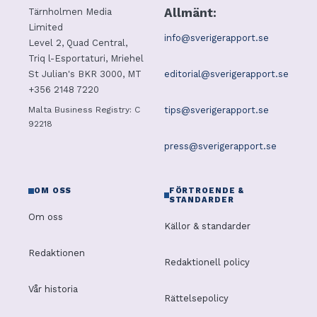
Allmänt:
Tärnholmen Media
Limited
info@sverigerapport.se
Level 2, Quad Central,
Triq l-Esportaturi, Mriehel
editorial@sverigerapport.se
St Julian's BKR 3000, MT
+356 2148 7220
tips@sverigerapport.se
Malta Business Registry: C
92218
press@sverigerapport.se
OM OSS
FÖRTROENDE &
STANDARDER
Om oss
Källor & standarder
Redaktionen
Redaktionell policy
Vår historia
Rättelsepolicy