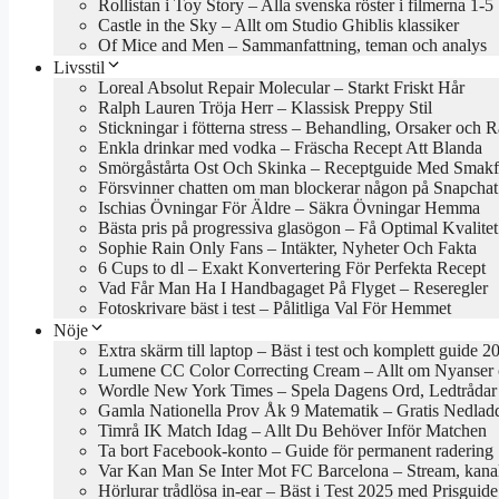
Rollistan i Toy Story – Alla svenska röster i filmerna 1-5
Castle in the Sky – Allt om Studio Ghiblis klassiker
Of Mice and Men – Sammanfattning, teman och analys
Livsstil
Loreal Absolut Repair Molecular – Starkt Friskt Hår
Ralph Lauren Tröja Herr – Klassisk Preppy Stil
Stickningar i fötterna stress – Behandling, Orsaker och 
Enkla drinkar med vodka – Fräscha Recept Att Blanda
Smörgåstårta Ost Och Skinka – Receptguide Med Smakfu
Försvinner chatten om man blockerar någon på Snapchat
Ischias Övningar För Äldre – Säkra Övningar Hemma
Bästa pris på progressiva glasögon – Få Optimal Kvalitet
Sophie Rain Only Fans – Intäkter, Nyheter Och Fakta
6 Cups to dl – Exakt Konvertering För Perfekta Recept
Vad Får Man Ha I Handbagaget På Flyget – Reseregler
Fotoskrivare bäst i test – Pålitliga Val För Hemmet
Nöje
Extra skärm till laptop – Bäst i test och komplett guide 2
Lumene CC Color Correcting Cream – Allt om Nyanser
Wordle New York Times – Spela Dagens Ord, Ledtrådar
Gamla Nationella Prov Åk 9 Matematik – Gratis Nedlad
Timrå IK Match Idag – Allt Du Behöver Inför Matchen
Ta bort Facebook-konto – Guide för permanent radering
Var Kan Man Se Inter Mot FC Barcelona – Stream, kanal
Hörlurar trådlösa in-ear – Bäst i Test 2025 med Prisguide