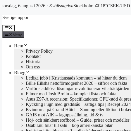
torsdag, 6 augusti 2026 ·
Kvällsutgåva
Stockholm ⛅ 18°C
SEK/USD 
Hoppa
Sverigerapport
till
innehåll
Meny
Meny
Hem
Privacy Policy
Kontakt
Historia
Om oss
Blogg
Lediga jobb i Kristianstads kommun – så hittar du dem
Billie Eilishs nettoförmögenhet 2026 – siffror och fakta
Varför sladdlösa lösningar revolutionerar villaträdgården
Filmer med Josh Brolin – komplett lista och fakta
Asus Z97-A recension: Specifikationer, CPU-stöd & pre
Kyckling i ugn med gräddsås – saftiga tips | Recept 2024
Kvinnorna på Grand Hôtel – Sanning eller fiktion i boke
GAIS mot AIK – laguppställning, tid & tv
Höj- och sänkbart soffbord – Guide, priser och modeller
Usabil.nu bilar till salu – köp amerikanska bilar
Rollistan i Snabba cash 2 – alla skådespelare och medve