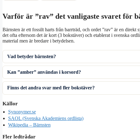
Varför är ”rav” det vanligaste svaret för 
Bärnsten är ett fossilt harts från barrträd, och ordet ”rav” är en direk
det ofta eftersom det är kort (3 bokstäver) och etablerat i svenska ord
material men är bredare i betydelsen.
Vad betyder bärnsten?
Kan ”amber” användas i korsord?
Finns det andra svar med fler bokstäver?
Källor
Synonymer.se
SAOL (Svenska Akademiens ordlista)
Wikipedia – Bärnsten
Fler ledtrådar