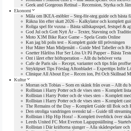
Geek and Gorgeous Retinal – Recension, Styrka och Jäm
Ekonomi
Måla om IKEA-möbler – Steg-för-steg guide och bästa f
Räkna lön efter skatt 2026 – Kalkylator och komplett gu
Roliga spel för vuxna – Bästa sällskapsspel, festspel & a
God Jul och Gott Nytt År – Texter, Stavning och Traditi
Moto X3M Bike Race Game – Spela Gratis Online
Kan jag bli polis test – Komplett guide till prövningen
Hur Mäter Man Midjemått – Guide Med Tabeller och Ri
Gnetter Hårlöss Hur Ser Löss Ut På Papper – Bästa Test
Ont i låret efter höftoperation – Allt du behöver veta
Cafe de Paris sås – Recept, varianter och tips från proffs
Stryktipset Tips Förslag Aftonbladet – Experttips Inför 
Clinique All About Eye – Recen ion, Pri Och Skillnad M
Kultur
Morran och Tobias – Som en skänk från ovan – Allt du b
Rollistan i Harry Potter och de vises sten – Komplett lis
Rollistan i Harry Potter och de vises sten – Komplett me
Rollistan i Harry Potter och de vises sten – Komplett cas
The Remains of the Day – Komplett Guide till Bok och 
Den otroliga vandringen svenskt tal – Guide till stream
Rollistan i Hip Hip Hora! – Komplett överblick över skå
Leeds United FC Mot Everton Laguppställning – Startel
Rollistan i Där kräftorna sjunger – Alla skådespelare och 