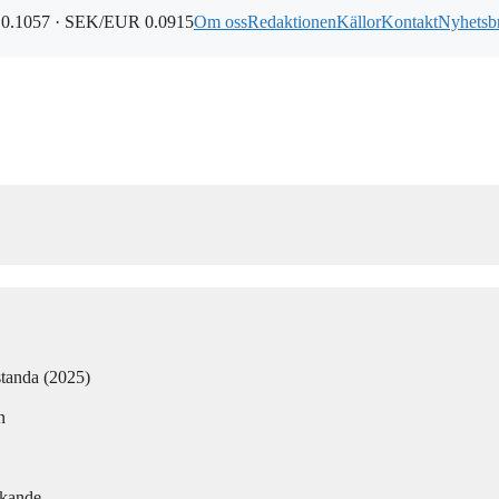
0.1057 · SEK/EUR 0.0915
Om oss
Redaktionen
Källor
Kontakt
Nyhetsb
standa (2025)
n
rkande