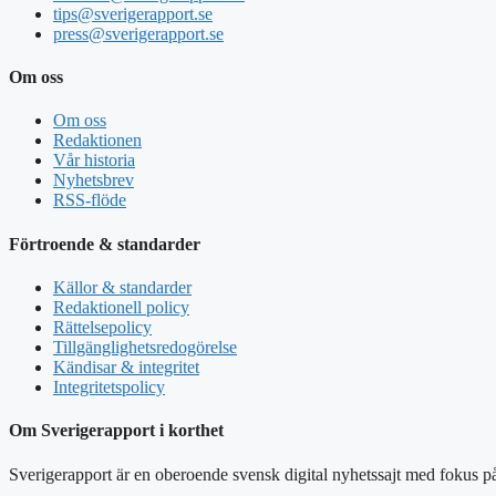
tips@sverigerapport.se
press@sverigerapport.se
Om oss
Om oss
Redaktionen
Vår historia
Nyhetsbrev
RSS-flöde
Förtroende & standarder
Källor & standarder
Redaktionell policy
Rättelsepolicy
Tillgänglighetsredogörelse
Kändisar & integritet
Integritetspolicy
Om Sverigerapport i korthet
Sverigerapport är en oberoende svensk digital nyhetssajt med fokus på 