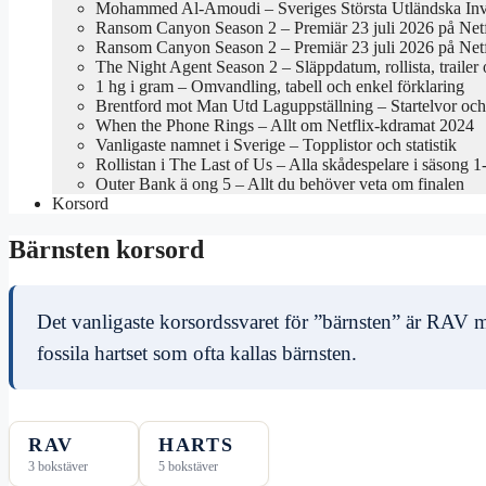
Mohammed Al-Amoudi – Sveriges Största Utländska Inv
Ransom Canyon Season 2 – Premiär 23 juli 2026 på Netf
Ransom Canyon Season 2 – Premiär 23 juli 2026 på Netf
The Night Agent Season 2 – Släppdatum, rollista, trailer
1 hg i gram – Omvandling, tabell och enkel förklaring
Brentford mot Man Utd Laguppställning – Startelvor oc
When the Phone Rings – Allt om Netflix-kdramat 2024
Vanligaste namnet i Sverige – Topplistor och statistik
Rollistan i The Last of Us – Alla skådespelare i säsong 1
Outer Bank ä ong 5 – Allt du behöver veta om finalen
Korsord
Bärnsten korsord
Det vanligaste korsordssvaret för ”bärnsten” är RAV m
fossila hartset som ofta kallas bärnsten.
RAV
HARTS
3 bokstäver
5 bokstäver