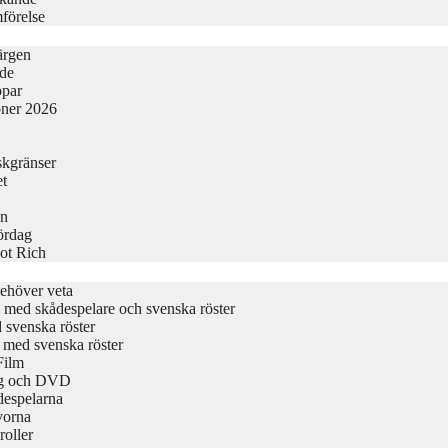
förelse
ärgen
ide
ppar
oner 2026
skgränser
et
en
Lördag
ot Rich
ehöver veta
ta med skådespelare och svenska röster
d svenska röster
t med svenska röster
Film
ing och DVD
despelarna
vorna
roller