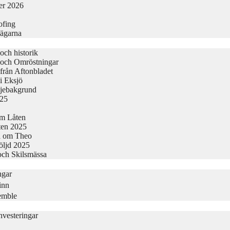
er 2026
ofing
vägarna
och historik
 och Omröstningar
från Aftonbladet
i Eksjö
ljebakgrund
025
Om Låten
kten 2025
a om Theo
följd 2025
och Skilsmässa
ngar
inn
semble
vesteringar