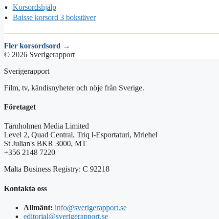
Korsordshjälp
Baisse korsord 3 bokstäver
Fler korsordsord →
© 2026 Sverigerapport
Sverigerapport
Film, tv, kändisnyheter och nöje från Sverige.
Företaget
Tärnholmen Media Limited
Level 2, Quad Central, Triq l-Esportaturi, Mriehel
St Julian's BKR 3000, MT
+356 2148 7220
Malta Business Registry: C 92218
Kontakta oss
Allmänt:
info@sverigerapport.se
editorial@sverigerapport.se