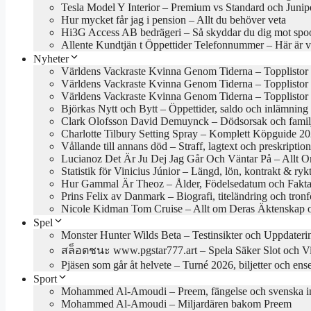
Tesla Model Y Interior – Premium vs Standard och Junip
Hur mycket får jag i pension – Allt du behöver veta
Hi3G Access AB bedrägeri – Så skyddar du dig mot spo
Allente Kundtjän t Öppettider Telefonnummer – Här är 
Nyheter
Världens Vackraste Kvinna Genom Tiderna – Topplistor 
Världens Vackraste Kvinna Genom Tiderna – Topplistor
Världens Vackraste Kvinna Genom Tiderna – Topplistor 
Björkas Nytt och Bytt – Öppettider, saldo och inlämning 
Clark Olofsson David Demuynck – Dödsorsak och fami
Charlotte Tilbury Setting Spray – Komplett Köpguide 2
Vållande till annans död – Straff, lagtext och preskription
Lucianoz Det Är Ju Dej Jag Går Och Väntar På – Allt 
Statistik för Vinicius Júnior – Längd, lön, kontrakt & ry
Hur Gammal Är Theoz – Ålder, Födelsedatum och Fakt
Prins Felix av Danmark – Biografi, titeländring och tron
Nicole Kidman Tom Cruise – Allt om Deras Äktenskap 
Spel
Monster Hunter Wilds Beta – Testinsikter och Uppdateri
สล็อตชนะ www.pgstar777.art – Spela Säker Slot och V
Pjäsen som går åt helvete – Turné 2026, biljetter och en
Sport
Mohammed Al-Amoudi – Preem, fängelse och svenska in
Mohammed Al-Amoudi – Miljardären bakom Preem