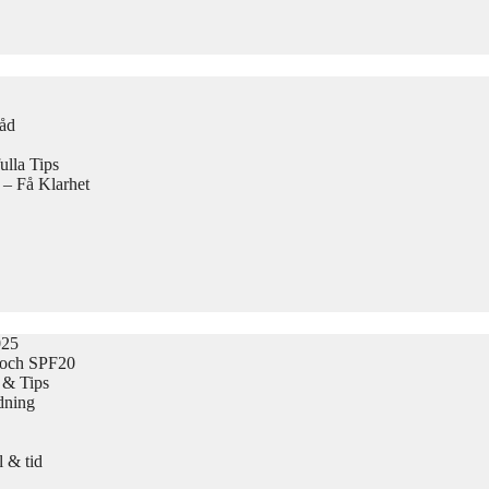
Råd
lla Tips
 – Få Klarhet
025
 och SPF20
 & Tips
dning
 & tid