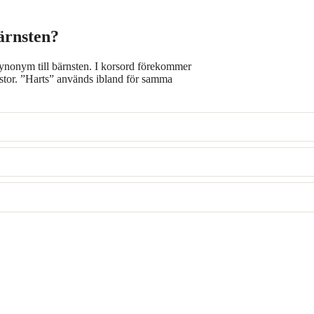
bärnsten?
t synonym till bärnsten. I korsord förekommer
listor. ”Harts” används ibland för samma