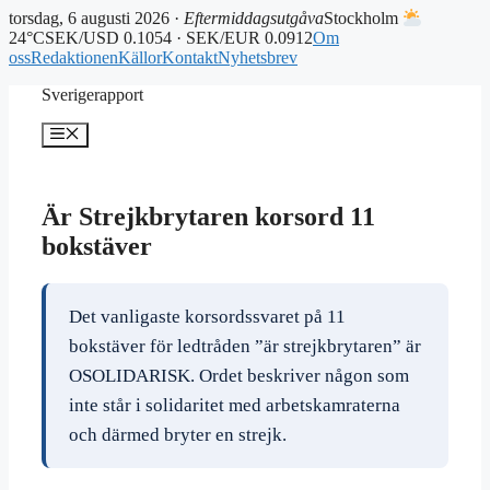
torsdag, 6 augusti 2026 ·
Eftermiddagsutgåva
Stockholm
24°C
SEK/USD 0.1054 · SEK/EUR 0.0912
Om
oss
Redaktionen
Källor
Kontakt
Nyhetsbrev
Hoppa
Sverigerapport
till
innehåll
Meny
Är Strejkbrytaren korsord 11
bokstäver
Det vanligaste korsordssvaret på 11
bokstäver för ledtråden ”är strejkbrytaren” är
OSOLIDARISK. Ordet beskriver någon som
inte står i solidaritet med arbetskamraterna
och därmed bryter en strejk.