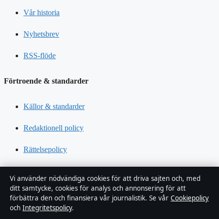
Vår historia
Nyhetsbrev
RSS-flöde
Förtroende & standarder
Källor & standarder
Redaktionell policy
Rättelsepolicy
Tillgänglighetsredogörelse
Vi använder nödvändiga cookies för att driva sajten och, med
ditt samtycke, cookies för analys och annonsering för att
Kändisar & integritet
förbättra den och finansiera vår journalistik. Se vår
Cookiepolicy
och
Integritetspolicy
.
Integritetspolicy