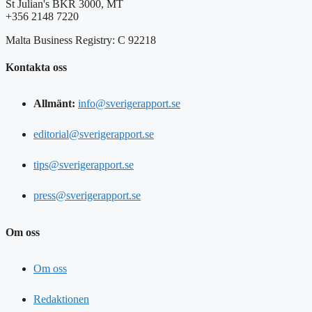
St Julian's BKR 3000, MT
+356 2148 7220
Malta Business Registry: C 92218
Kontakta oss
Allmänt:
info@sverigerapport.se
editorial@sverigerapport.se
tips@sverigerapport.se
press@sverigerapport.se
Om oss
Om oss
Redaktionen