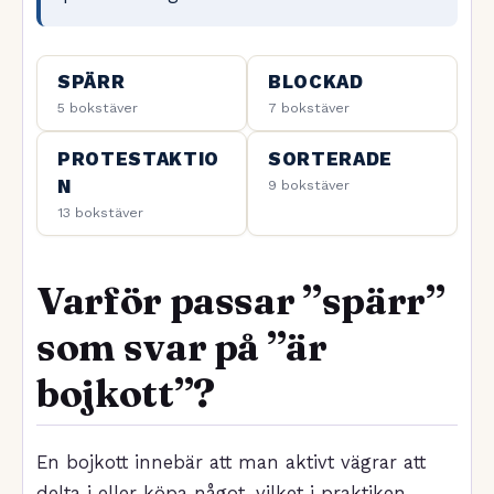
SPÄRR
BLOCKAD
5 bokstäver
7 bokstäver
PROTESTAKTIO
SORTERADE
N
9 bokstäver
13 bokstäver
Varför passar ”spärr”
som svar på ”är
bojkott”?
En bojkott innebär att man aktivt vägrar att
delta i eller köpa något, vilket i praktiken