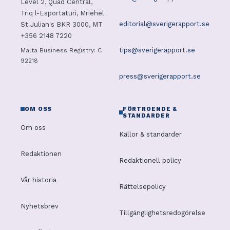
Level 2, Quad Central,
Triq l-Esportaturi, Mriehel
editorial@sverigerapport.se
St Julian's BKR 3000, MT
+356 2148 7220
tips@sverigerapport.se
Malta Business Registry: C
92218
press@sverigerapport.se
OM OSS
FÖRTROENDE &
STANDARDER
Om oss
Källor & standarder
Redaktionen
Redaktionell policy
Vår historia
Rättelsepolicy
Nyhetsbrev
Tillgänglighetsredogörelse