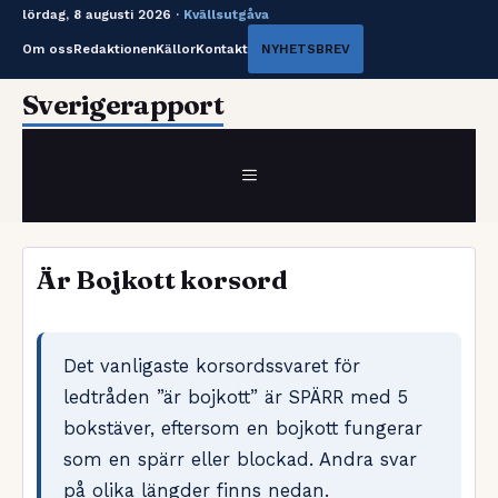
lördag, 8 augusti 2026 ·
Kvällsutgåva
Om oss
Redaktionen
Källor
Kontakt
NYHETSBREV
Hoppa
Sverigerapport
till
innehåll
MENY
Är Bojkott korsord
Det vanligaste korsordssvaret för
ledtråden ”är bojkott” är SPÄRR med 5
bokstäver, eftersom en bojkott fungerar
som en spärr eller blockad. Andra svar
på olika längder finns nedan.