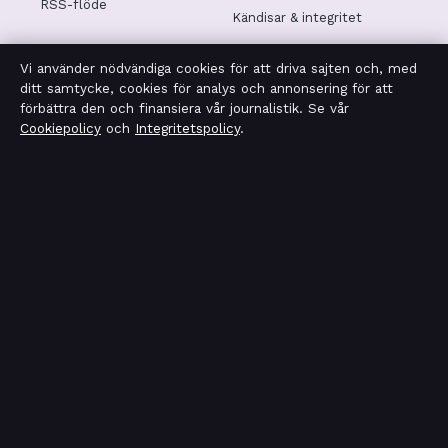
RSS-flöde
Kändisar & integritet
Vi använder nödvändiga cookies för att driva sajten och, med
Integritetspolicy
ditt samtycke, cookies för analys och annonsering för att
förbättra den och finansiera vår journalistik. Se vår
Cookiepolicy
och
Integritetspolicy
.
OM SVERIGERAPPORT I KORTHET
Sverigerapport är en oberoende svensk digital nyhetssajt
med fokus på film, tv, kultur och nöjesnyheter. Varje
artikel har en namngiven byline, granskas av en redaktör
och faktagranskas innan publicering.
Vi rättar misstag skyndsamt. Allmänna förfrågningar:
info@sverigerapport.se
.
sverigerapport.se drivs av Tärnholmen Media Limited
(Malta Business Registry: C 92218).