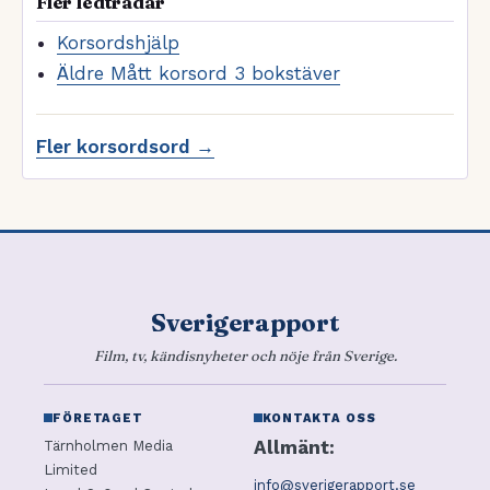
Fler ledtrådar
Korsordshjälp
Äldre Mått korsord 3 bokstäver
Fler korsordsord →
Sverigerapport
Film, tv, kändisnyheter och nöje från Sverige.
FÖRETAGET
KONTAKTA OSS
Allmänt:
Tärnholmen Media
Limited
info@sverigerapport.se