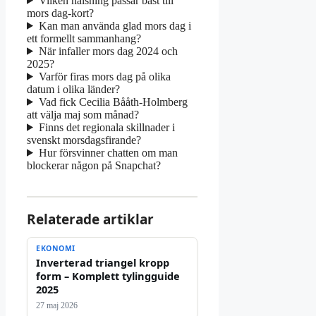
Vilken hälsning passar bäst till
mors dag-kort?
Kan man använda glad mors dag i
ett formellt sammanhang?
När infaller mors dag 2024 och
2025?
Varför firas mors dag på olika
datum i olika länder?
Vad fick Cecilia Bååth-Holmberg
att välja maj som månad?
Finns det regionala skillnader i
svenskt morsdagsfirande?
Hur försvinner chatten om man
blockerar någon på Snapchat?
Relaterade artiklar
EKONOMI
Inverterad triangel kropp
form – Komplett tylingguide
2025
27 maj 2026