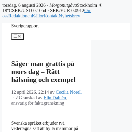
torsdag, 6 augusti 2026 ·
Morgonutgåva
Stockholm ☀
18°C
SEK/USD 0.1054 · SEK/EUR 0.0912
Om
oss
Redaktionen
Källor
Kontakt
Nyhetsbrev
Hoppa
Sverigerapport
till
innehåll
Meny
Säger man grattis på
mors dag – Rätt
hälsning och exempel
12 april 2026, 22:14
av
Cecilia Norell
·
✓
Granskad av
Elin Dahlén
,
ansvarig för faktagranskning
Svenska språket erbjuder två
vedertagna sätt att hylla mammor på