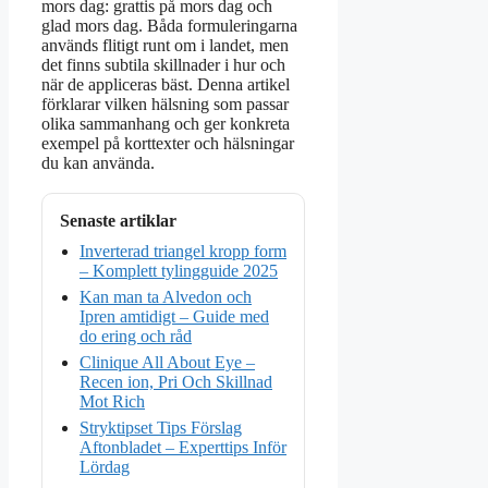
mors dag: grattis på mors dag och
glad mors dag. Båda formuleringarna
används flitigt runt om i landet, men
det finns subtila skillnader i hur och
när de appliceras bäst. Denna artikel
förklarar vilken hälsning som passar
olika sammanhang och ger konkreta
exempel på korttexter och hälsningar
du kan använda.
Senaste artiklar
Inverterad triangel kropp form
– Komplett tylingguide 2025
Kan man ta Alvedon och
Ipren amtidigt – Guide med
do ering och råd
Clinique All About Eye –
Recen ion, Pri Och Skillnad
Mot Rich
Stryktipset Tips Förslag
Aftonbladet – Experttips Inför
Lördag