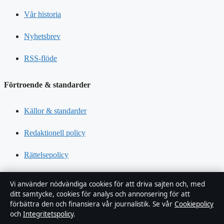
Vår historia
Nyhetsbrev
RSS-flöde
Förtroende & standarder
Källor & standarder
Redaktionell policy
Rättelsepolicy
Tillgänglighetsredogörelse
Vi använder nödvändiga cookies för att driva sajten och, med
ditt samtycke, cookies för analys och annonsering för att
Kändisar & integritet
förbättra den och finansiera vår journalistik. Se vår
Cookiepolicy
och
Integritetspolicy
.
Integritetspolicy