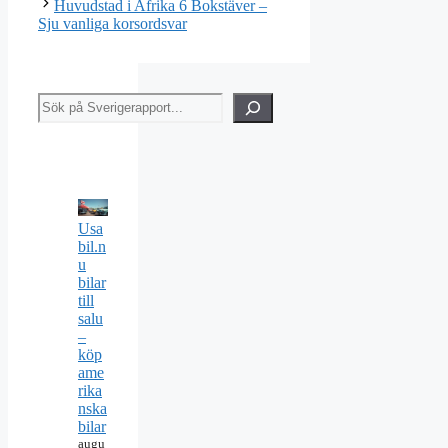
Huvudstad i Afrika 6 Bokstäver –
Sju vanliga korsordsvar
Sök
Usa
bil.n
u
bilar
till
salu
–
köp
ame
rika
nska
bilar
augu