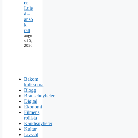
er
Lule
å –
ansö
k
rätt
augu
sti 5,
2026
Bakom
kulisserna
Blogg
Branschnyheter
Digital
Ekonomi
Filmens
rollista
Kändisnyheter
Kultur
Livsstil