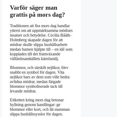
Varför säger man
grattis på mors dag?
Traditionen att fira mors dag handlar
ytterst om att uppmärksamma mödrars
insatser och betydelse. Cecilia Bååth-
Holmberg skapade dagen för att
mödrar skulle slippa hushållsarbete
medan barnen hjälpte till – en idé som
kopplades till det framväxande
välfärdssamhällets kärnfamilj.
Blommor, och särskilt nejlikor, blev
snabbt en symbol för dagen. Vita
nejlikor bars av dem som ville hedra
avlidna mödrar, medan färgade
blommor symboliserade tack till
levande mödrar.
Etiketten kring mors dag betonar
hyllning genom handlingar: ge
blommor eller kort, och låt mamman
slippa hushållssysslor för dagen.