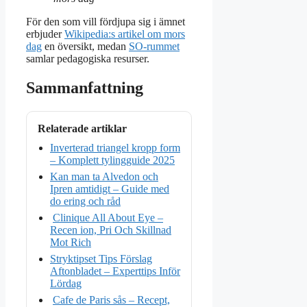
För den som vill fördjupa sig i ämnet
erbjuder
Wikipedia:s artikel om mors
dag
en översikt, medan
SO-rummet
samlar pedagogiska resurser.
Sammanfattning
Relaterade artiklar
Inverterad triangel kropp form
– Komplett tylingguide 2025
Kan man ta Alvedon och
Ipren amtidigt – Guide med
do ering och råd
Clinique All About Eye –
Recen ion, Pri Och Skillnad
Mot Rich
Stryktipset Tips Förslag
Aftonbladet – Experttips Inför
Lördag
Cafe de Paris sås – Recept,