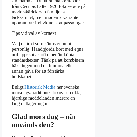
sin mamma. Traditionella korttexter
från Cecilias häfte 1920 fokuserade på
moderskärlek och familjens
tacksamhet, men moderna varianter
uppmuntrar individuella anpassningar.
Tips vid val av korttext
Välj en text som känns genuint
personlig. Handgjorda kort med egna
ord uppskattas ofta mer än köpta
standardtexter. Tänk på att kombinera
hälsningen med en blomma eller
annan gåva för att förstärka
budskapet.
Enligt
Historisk Media
har svenska
morsdags-traditioner fokus på enkla,
hjärtliga meddelanden snarare än
långa utläggningar.
Glad mors dag – när
används den?