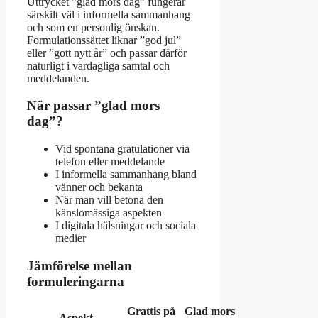
Uttrycket ”glad mors dag” fungerar
särskilt väl i informella sammanhang
och som en personlig önskan.
Formulationssättet liknar ”god jul”
eller ”gott nytt år” och passar därför
naturligt i vardagliga samtal och
meddelanden.
När passar ”glad mors
dag”?
Vid spontana gratulationer via
telefon eller meddelande
I informella sammanhang bland
vänner och bekanta
När man vill betona den
känslomässiga aspekten
I digitala hälsningar och sociala
medier
Jämförelse mellan
formuleringarna
Grattis på
Glad mors
Aspekt