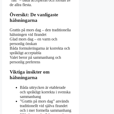
”rätt” – båda accepteras och förstås av
de allra flesta.
Översikt: De vanligaste
hälsningarna
Grattis på mors dag – den traditionella
hälsningen vid firandet
Glad mors dag – en varm och
personlig önskan
Båda formuleringarna är korrekta och
språkligt acceptabla
Valet beror på sammanhang och
personlig preferens
Viktiga insikter om
hälsningarna
Båda uttrycken är etablerade
och språkligt korrekta i svenska
sammanhang
”Grattis på mors dag” används
traditionellt vid själva firandet
och i mer formella sammanhang