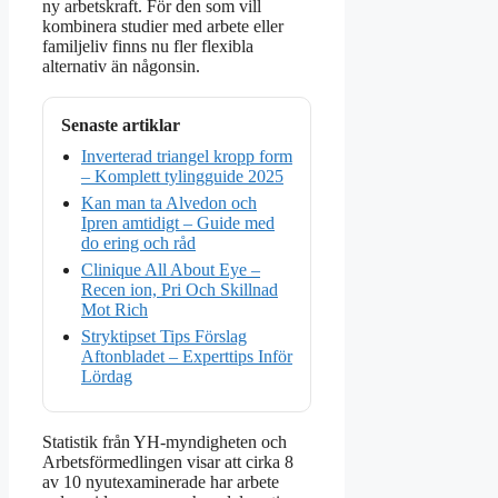
ny arbetskraft. För den som vill
kombinera studier med arbete eller
familjeliv finns nu fler flexibla
alternativ än någonsin.
Senaste artiklar
Inverterad triangel kropp form
– Komplett tylingguide 2025
Kan man ta Alvedon och
Ipren amtidigt – Guide med
do ering och råd
Clinique All About Eye –
Recen ion, Pri Och Skillnad
Mot Rich
Stryktipset Tips Förslag
Aftonbladet – Experttips Inför
Lördag
Statistik från YH-myndigheten och
Arbetsförmedlingen visar att cirka 8
av 10 nyutexaminerade har arbete