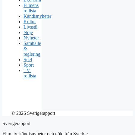
Filmens
rollista
Kändisnyheter
Kultur
Livsstil
Nöje
Nyheter
Samhälle
&
reglering
Spel
Sport
TV-
rollista
© 2026 Sverigerapport
Sverigerapport
Film, tv, kändisnyheter och nöje från Sverige.