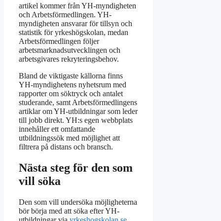
artikel kommer från YH-myndigheten
och Arbetsförmedlingen. YH-
myndigheten ansvarar för tillsyn och
statistik för yrkeshögskolan, medan
Arbetsförmedlingen följer
arbetsmarknadsutvecklingen och
arbetsgivares rekryteringsbehov.
Bland de viktigaste källorna finns
YH-myndighetens nyhetsrum med
rapporter om söktryck och antalet
studerande, samt Arbetsförmedlingens
artiklar om YH-utbildningar som leder
till jobb direkt. YH:s egen webbplats
innehåller ett omfattande
utbildningssök med möjlighet att
filtrera på distans och bransch.
Nästa steg för den som
vill söka
Den som vill undersöka möjligheterna
bör börja med att söka efter YH-
utbildningar via
yrkeshogskolan.se