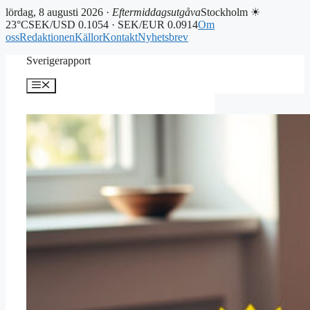
lördag, 8 augusti 2026 ·
Eftermiddagsutgåva
Stockholm ☀
23°C
SEK/USD 0.1054 · SEK/EUR 0.0914
Om
oss
Redaktionen
Källor
Kontakt
Nyhetsbrev
Hoppa
Sverigerapport
till
innehåll
Meny