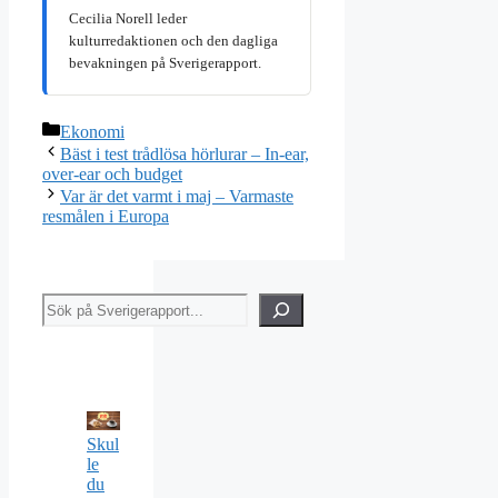
Cecilia Norell leder
kulturredaktionen och den dagliga
bevakningen på Sverigerapport.
Kategorier
Ekonomi
Bäst i test trådlösa hörlurar – In-ear,
over-ear och budget
Var är det varmt i maj – Varmaste
resmålen i Europa
Sök
Skul
le
du