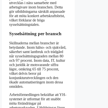
utvecklas i nära samarbete med
arbetsgivare inom branschen. Detta
gör utbildningarna särskilt anpassade
för att möta konkret arbetskraftsbrist,
vilket förklarar de höga
sysselsättningstalen.
Sysselsättning per bransch
Skillnaderna mellan branscher är
betydande. Inom hälso- och sjukvård,
säkerhet samt lantbruk och trädgård
når sysselsättningsgraden mellan 80
och 97 procent. Inom data, IT, kultur
och juridik är motsvarande siffra
lägre, omkring 65 till 75 procent,
vilket delvis beror på
konjunkturutvecklingen och den
ökade automatiseringen inom dessa
områden.
Arbetsförmedlingen bekräftar att YH-
systemet är utformat för att snabbt
möta förändringar på
arbetsmarknaden. Utbildningar läggs