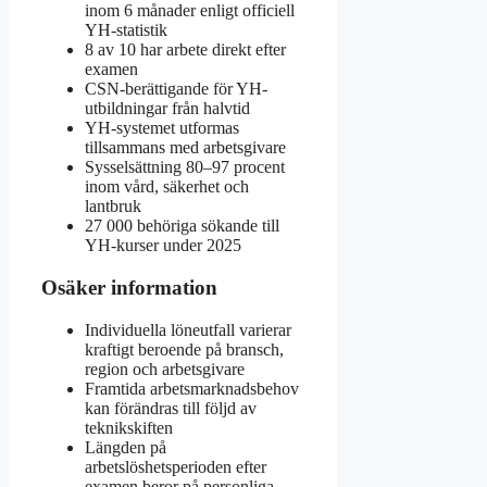
inom 6 månader enligt officiell
YH-statistik
8 av 10 har arbete direkt efter
examen
CSN-berättigande för YH-
utbildningar från halvtid
YH-systemet utformas
tillsammans med arbetsgivare
Sysselsättning 80–97 procent
inom vård, säkerhet och
lantbruk
27 000 behöriga sökande till
YH-kurser under 2025
Osäker information
Individuella löneutfall varierar
kraftigt beroende på bransch,
region och arbetsgivare
Framtida arbetsmarknadsbehov
kan förändras till följd av
teknikskiften
Längden på
arbetslöshetsperioden efter
examen beror på personliga