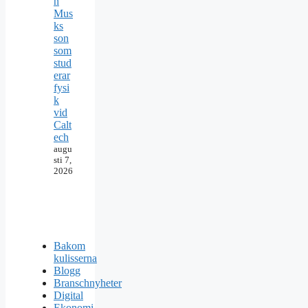
n
Mus
ks
son
som
stud
erar
fysi
k
vid
Calt
ech
augu
sti 7,
2026
Bakom
kulisserna
Blogg
Branschnyheter
Digital
Ekonomi