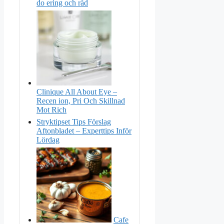
do ering och råd
Clinique All About Eye –
Recen ion, Pri Och Skillnad
Mot Rich
Stryktipset Tips Förslag
Aftonbladet – Experttips Inför
Lördag
Cafe