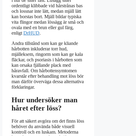
i hur de sitter fast. Lusägg sitter
ordentligt klibbade vid hårstrånas bas
och lossnar inte lätt, medan mjäll lätt
kan borstas bort. Mjäll bildar typiska
vita flingor medan lössägg är små och
ovala med en brun eller gul färg,
enligt
DrHUD
.
Andra tillstånd som kan ge kliande
hårbotten inkluderar torr hud,
mjälleksem, ringorm som kan ge kala
fläckar, och psoriasis i hårbotten som
kan orsaka fjällande plack med
håravfall. Om hårbottensymtomen
kvarstår efter behandling mot löss bör
man därför överväga dessa alternativa
förklaringar.
Hur undersöker man
håret efter löss?
För att säkert avgöra om det finns löss
behöver du använda både visuell
kontroll och en luskam. Metoderna