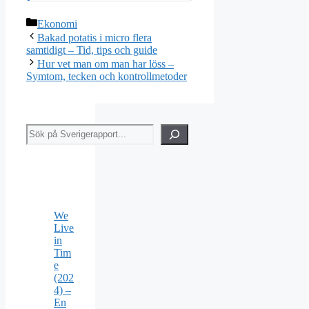
Kategorier
Ekonomi
Bakad potatis i micro flera
samtidigt – Tid, tips och guide
Hur vet man om man har löss –
Symtom, tecken och kontrollmetoder
Sök
We
Live
in
Tim
e
(202
4) –
En