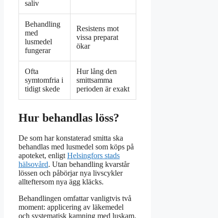
saliv
Behandling
Resistens mot
med
vissa preparat
lusmedel
ökar
fungerar
Ofta
Hur lång den
symtomfria i
smittsamma
tidigt skede
perioden är exakt
Hur behandlas löss?
De som har konstaterad smitta ska
behandlas med lusmedel som köps på
apoteket, enligt
Helsingfors stads
hälsovård
. Utan behandling kvarstår
lössen och påbörjar nya livscykler
allteftersom nya ägg kläcks.
Behandlingen omfattar vanligtvis två
moment: applicering av läkemedel
och systematisk kamning med luskam.