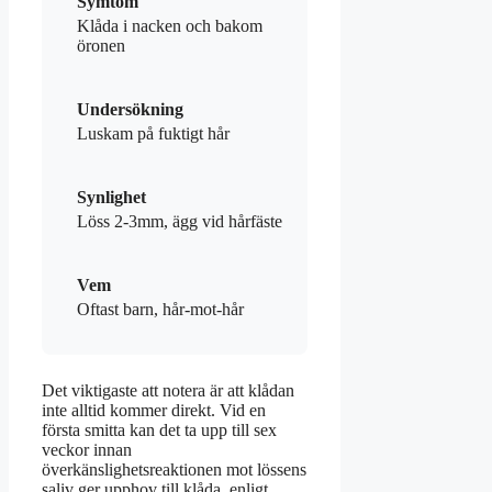
Symtom
Klåda i nacken och bakom
öronen
Undersökning
Luskam på fuktigt hår
Synlighet
Löss 2-3mm, ägg vid hårfäste
Vem
Oftast barn, hår-mot-hår
Det viktigaste att notera är att klådan
inte alltid kommer direkt. Vid en
första smitta kan det ta upp till sex
veckor innan
överkänslighetsreaktionen mot lössens
saliv ger upphov till klåda, enligt