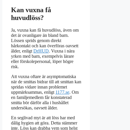
Kan vuxna få
huvudlöss?
Ja, vuxna kan få huvudlöss, även om
det är ovanligare än bland barn.
Lössen sprids genom direkt
hårkontakt och kan överföras oavsett
ålder, enligt
DrHUD
. Vuxna i nära
yrken med barn, exempelvis lärare
eller förskolepersonal, löper högre
risk.
Att vuxna oftare är asymptomatiska
när de smittas bidrar till att smittan kan
spridas vidare innan problemet
uppmärksammas, enligt
1177.se
. Om
en familjemedlem får konstaterad
smitta bör därför alla i hushållet
undersökas, oavsett ålder.
En seglivad myt är att löss har med
dålig hygien att göra. Detta stämmer
inte. Löss kan drabba vem som helst