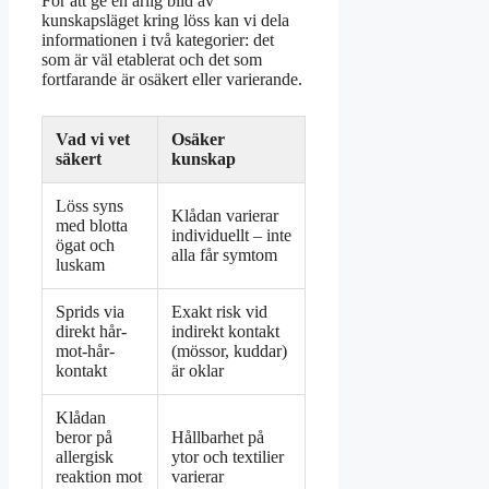
För att ge en ärlig bild av
kunskapsläget kring löss kan vi dela
informationen i två kategorier: det
som är väl etablerat och det som
fortfarande är osäkert eller varierande.
Vad vi vet
Osäker
säkert
kunskap
Löss syns
Klådan varierar
med blotta
individuellt – inte
ögat och
alla får symtom
luskam
Sprids via
Exakt risk vid
direkt hår-
indirekt kontakt
mot-hår-
(mössor, kuddar)
kontakt
är oklar
Klådan
beror på
Hållbarhet på
allergisk
ytor och textilier
reaktion mot
varierar