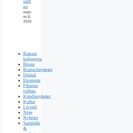
safti
ga
augu
sti 8,
2026
Bakom
kulisserna
Blogg
Branschnyheter
Digital
Ekonomi
Filmens
rollista
Kändisnyheter
Kultur
Livsstil
Nöje
Nyheter
Samhälle
&