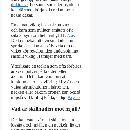
doktor.se
. Personer som återinsjuknar
kan däremot börja klia redan inom
några dagar.
En annan viktig insikt är att vuxna
och barn som nyligen smittats ofta
saknar symtom helt, enligt
1177.se
.
Detta innebär att den smittade kan
sprida löss utan att själv veta om det,
vilket gör regelbunden undersökning
särskilt viktig i familjer med barn.
Ytterligare ett tecken som ofta förbises
är svart pulver på kudden eller
axlarna. Detta kan vara ömsat
lusskinn eller lusavföring. Rivsår och
ytliga sårinfektioner i hårbotten,
nacken eller bakom öronen kan också
uppstå vid kraftig klåda, enligt
Kry.se
.
Vad är skillnaden mot mjäll?
Det kan vara svårt att skilja mellan
lössägg och mjäll, men nyckeln ligger