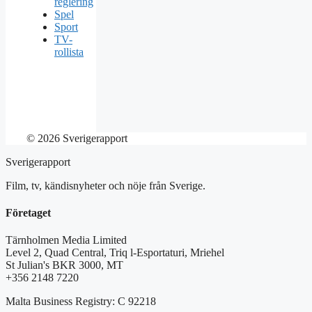
reglering
Spel
Sport
TV-
rollista
© 2026 Sverigerapport
Sverigerapport
Film, tv, kändisnyheter och nöje från Sverige.
Företaget
Tärnholmen Media Limited
Level 2, Quad Central, Triq l-Esportaturi, Mriehel
St Julian's BKR 3000, MT
+356 2148 7220
Malta Business Registry: C 92218