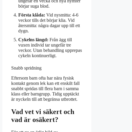
ungefär en vecka och nya nymfer
börjar suga blod.
Första klåda:
Vid nysmitta: 4-6
veckor tills det börjar klia. Vid
återsmitta: några dagar upp till ett
dygn.
Cykelns längd:
Från ägg till
vuxen individ tar ungefär tre
veckor. Utan behandling upprepas
cykeln kontinuerligt.
Snabb spridning
Eftersom barn ofta har nära fysisk
kontakt genom lek kan ett enskilt fall
snabbt spridas till flera barn i samma
klass eller barngrupp. Tidig upptäckt
är nyckeln till att begränsa utbrottet.
Vad vet vi säkert och
vad är osäkert?