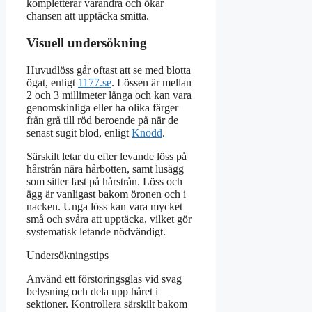
kompletterar varandra och ökar
chansen att upptäcka smitta.
Visuell undersökning
Huvudlöss går oftast att se med blotta
ögat, enligt
1177.se
. Lössen är mellan
2 och 3 millimeter långa och kan vara
genomskinliga eller ha olika färger
från grå till röd beroende på när de
senast sugit blod, enligt
Knodd
.
Särskilt letar du efter levande löss på
hårstrån nära hårbotten, samt lusägg
som sitter fast på hårstrån. Löss och
ägg är vanligast bakom öronen och i
nacken. Unga löss kan vara mycket
små och svåra att upptäcka, vilket gör
systematisk letande nödvändigt.
Undersökningstips
Använd ett förstoringsglas vid svag
belysning och dela upp håret i
sektioner. Kontrollera särskilt bakom