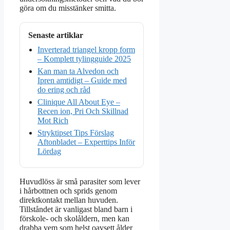
göra om du misstänker smitta.
Senaste artiklar
Inverterad triangel kropp form
– Komplett tylingguide 2025
Kan man ta Alvedon och
Ipren amtidigt – Guide med
do ering och råd
Clinique All About Eye –
Recen ion, Pri Och Skillnad
Mot Rich
Stryktipset Tips Förslag
Aftonbladet – Experttips Inför
Lördag
Huvudlöss är små parasiter som lever
i hårbottnen och sprids genom
direktkontakt mellan huvuden.
Tillståndet är vanligast bland barn i
förskole- och skolåldern, men kan
drabba vem som helst oavsett ålder