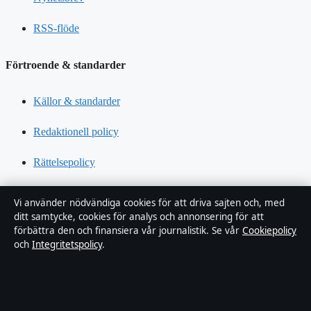
RSS-flöde
Förtroende & standarder
Källor & standarder
Redaktionell policy
Rättelsepolicy
Tillgänglighetsredogörelse
Vi använder nödvändiga cookies för att driva sajten och, med
ditt samtycke, cookies för analys och annonsering för att
Kändisar & integritet
förbättra den och finansiera vår journalistik. Se vår
Cookiepolicy
och
Integritetspolicy
.
Integritetspolicy
Om Sverigerapport i korthet