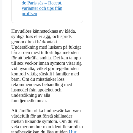
de Paris sås – Recept,
varianter och tips från
proffsen
Huvudlöss kännetecknas av klåda,
synliga löss eller ägg, och sprids
genom direkt hårkontakt.
Undersökning med luskam på fuktigt
hår är den mest tillförlitliga metoden
för att bekräfta smitta. Det kan ta upp
till sex veckor innan symtom visar sig
vid nysmitta, vilket gör regelbunden
kontroll viktig särskilt i familjer med
barn. Om du misstänker löss
rekommenderas behandling med
lusmedel från apoteket och
undersökning av alla
familjemedlemmar.
Att jämföra olika hudbesvär kan vara
värdefullt för att förstå skillnader
mellan liknande symtom. Om du vill
veta mer om hur man identifierar olika
tandbesvär kan du läsa guiden
Hur