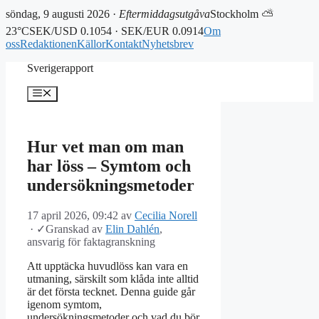
söndag, 9 augusti 2026 ·
Eftermiddagsutgåva
Stockholm ⛅
23°C
SEK/USD 0.1054 · SEK/EUR 0.0914
Om
oss
Redaktionen
Källor
Kontakt
Nyhetsbrev
Hoppa
Sverigerapport
till
innehåll
Meny
Hur vet man om man
har löss – Symtom och
undersökningsmetoder
17 april 2026, 09:42
av
Cecilia Norell
·
✓
Granskad av
Elin Dahlén
,
ansvarig för faktagranskning
Att upptäcka huvudlöss kan vara en
utmaning, särskilt som klåda inte alltid
är det första tecknet. Denna guide går
igenom symtom,
undersökningsmetoder och vad du bör