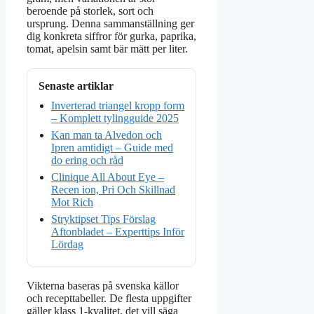
beroende på storlek, sort och
ursprung. Denna sammanställning ger
dig konkreta siffror för gurka, paprika,
tomat, apelsin samt bär mätt per liter.
Senaste artiklar
Inverterad triangel kropp form
– Komplett tylingguide 2025
Kan man ta Alvedon och
Ipren amtidigt – Guide med
do ering och råd
Clinique All About Eye –
Recen ion, Pri Och Skillnad
Mot Rich
Stryktipset Tips Förslag
Aftonbladet – Experttips Inför
Lördag
Vikterna baseras på svenska källor
och recepttabeller. De flesta uppgifter
gäller klass 1-kvalitet, det vill säga