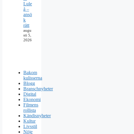
Lule
å –
ansö
k
rätt
augu
sti 5,
2026
Bakom
kulisserna
Blogg
Branschnyheter
Digital
Ekonomi
Filmens
rollista
Kändisnyheter
Kultur
Livsstil
Nöje