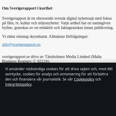
Om Sverigerapport i korthet
Sverigerapport är en oberoende svensk digital nyhetssajt med fokus
på film, tv, kultur och nöjesnyheter. Varje artikel har en namngiven
byline, granskas av en redaktör och faktagranskas innan publicering.
Vi rättar misstag skyndsamt. Allmänna förfrågningar:
info@sverigerapport.se
.
sverigerapport.se drivs av Tärnholmen Media Limited (Malta
Business Registry: C 92218).
Vi använder nödvändiga cookies för att driva sajten och, med ditt
© 2026 sverigerapport.se ·
WorldRSS
·
samtycke, cookies för analys och annonsering för att förbättra
den och finansiera vår journalistik. Se vår
Cookiepolicy
och
Integritetspolicy
.
Så verifierar vi vår rapportering
↑