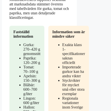
att marknadsdata stämmer överens
med tabellvärden för gurka, tomat och
paprika, men utan detaljerade
klassificeringar.
Fastställd
Information som är
information
mindre säker
Gurka:
Exakta klass
270–420 g
1-
genomsnitt
specifikationer
Paprika:
saknas
120–200 g
officiellt
Tomat:
Importerade
70–100 g
gurkor kan ha
Apelsin:
andra vikter
150–300 g
Styckvikter
Blåbär:
för mycket
600–700
små eller stora
g/liter
exemplar
Lingon:
Regionala
600 g/liter
variationer
Hallon:
inom Sverige