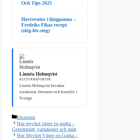
Och Tips 2025
Havrerutor i långpanna –
Fredriks Fikas recept
(steg-för-steg)
Linnéa Holmqvist
KULTURREPORTER
Linnéa Holmqvist bevakar
scenkonst, litteratur och konstliv i
Sverige.
Kategorier
Ekonomi
Hur mycket väger en gurka –
Genomsnitt, variationer och mått
Hur Mycket Väger en Gurka –