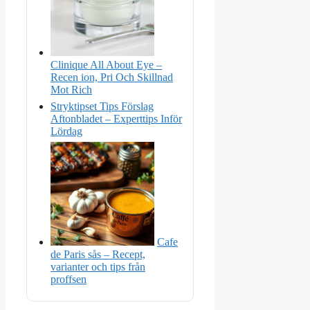
Clinique All About Eye –
Recen ion, Pri Och Skillnad
Mot Rich
Stryktipset Tips Förslag
Aftonbladet – Experttips Inför
Lördag
Cafe
de Paris sås – Recept,
varianter och tips från
proffsen