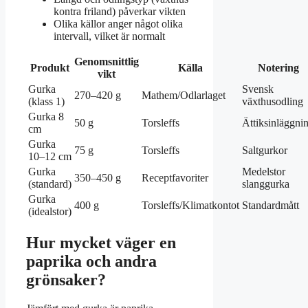
kontra friland) påverkar vikten
Olika källor anger något olika
intervall, vilket är normalt
Genomsnittlig
Produkt
Källa
Notering
vikt
Gurka
Svensk
270–420 g
Mathem/Odlarlaget
(klass 1)
växthusodling
Gurka 8
50 g
Torsleffs
Ättiksinläggni
cm
Gurka
75 g
Torsleffs
Saltgurkor
10–12 cm
Gurka
Medelstor
350–450 g
Receptfavoriter
(standard)
slanggurka
Gurka
400 g
Torsleffs/Klimatkontot
Standardmått
(idealstor)
Hur mycket väger en
paprika och andra
grönsaker?