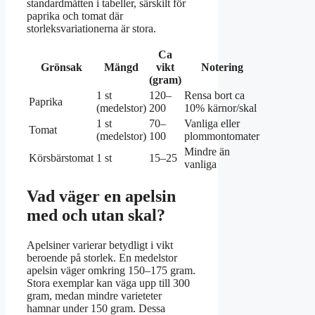
standardmåtten i tabeller, särskilt för
paprika och tomat där
storleksvariationerna är stora.
Ca
Grönsak
Mängd
vikt
Notering
(gram)
1 st
120–
Rensa bort ca
Paprika
(medelstor)
200
10% kärnor/skal
1 st
70–
Vanliga eller
Tomat
(medelstor)
100
plommontomater
Mindre än
Körsbärstomat
1 st
15–25
vanliga
Vad väger en apelsin
med och utan skal?
Apelsiner varierar betydligt i vikt
beroende på storlek. En medelstor
apelsin väger omkring 150–175 gram.
Stora exemplar kan väga upp till 300
gram, medan mindre varieteter
hamnar under 150 gram. Dessa