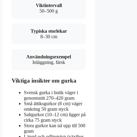
Viktintervall
50–500 g
Typiska storlekar
8–30 cm
Användningsexempel
Inläggning, färsk
Viktiga insikter om gurka
Svensk gurka i butik väger i
genomsnitt 270–420 gram
Små ättiksgurkor (8 cm) väger
omkring 50 gram styck
Saltgurkor (10–12 cm) ligger på
cirka 75 gram styck
Stora gurkor kan nå upp till 500
gram
Längd och odlingstyp (växthus