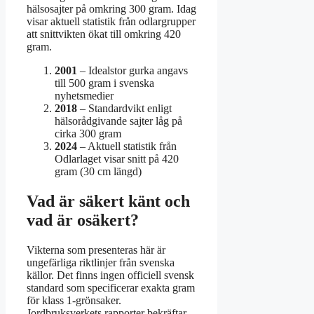
hälsosajter på omkring 300 gram. Idag
visar aktuell statistik från odlargrupper
att snittvikten ökat till omkring 420
gram.
2001
– Idealstor gurka angavs
till 500 gram i svenska
nyhetsmedier
2018
– Standardvikt enligt
hälsorådgivande sajter låg på
cirka 300 gram
2024
– Aktuell statistik från
Odlarlaget visar snitt på 420
gram (30 cm längd)
Vad är säkert känt och
vad är osäkert?
Vikterna som presenteras här är
ungefärliga riktlinjer från svenska
källor. Det finns ingen officiell svensk
standard som specificerar exakta gram
för klass 1-grönsaker.
Jordbruksverkets rapporter bekräftar