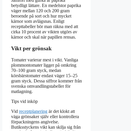
Jämfört med gurka är paprika
betydligt lättare. En medelstor paprika
väger mellan 120 och 200 gram
beroende på sort och hur mycket
kärnor som avlägsnas. Enligt
recepttabeller bör man räkna med att
cirka 10 procent av vikten utgörs av
kärnor och skal när papillen rensas.
Vikt per grönsak
Tomater varierar mest i vikt. Vanliga
plommontomater ligger på omkring
70–100 gram styck, medan
körsbärstomater endast väger 15–25
gram styck. Dessa siffror kommer från
svenska omvandlingstabeller för
matlagning.
Tips vid inköp
Vid
receptplanering
är det klokt att
väga grönsaker själv eller kontrollera
förpackningens angivelse.
Butiksstyckens vikt kan skilja sig från