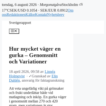
torsdag, 6 augusti 2026 ·
Morgonutgåva
Stockholm ⛅
17°C
SEK/USD 0.1054 · SEK/EUR 0.0912
Om
oss
Redaktionen
Källor
Kontakt
Nyhetsbrev
Hoppa
Sverigerapport
till
innehåll
Meny
Hur mycket väger en
gurka – Genomsnitt
och Variationer
18 april 2026, 09:58
av
Linnéa
Holmqvist
·
✓
Granskad av
Elin
Dahlén
, ansvarig för faktagranskning
Att veta ungefärlig vikt på grönsaker
och frukt underlättar både vid
matlagning och inköp. En gurka väger
i genomsnitt mellan 270 och 420
gram, men variationen är stor