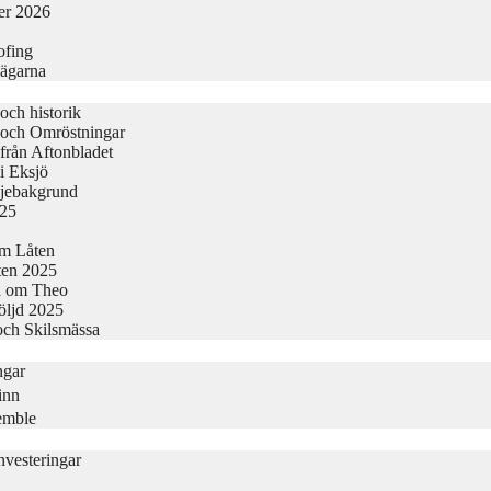
er 2026
ofing
vägarna
och historik
 och Omröstningar
från Aftonbladet
i Eksjö
ljebakgrund
025
Om Låten
kten 2025
a om Theo
följd 2025
och Skilsmässa
ngar
inn
semble
vesteringar