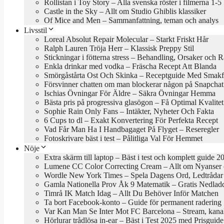
Rollistan i Toy Story – Alla svenska röster i filmerna 1-5
Castle in the Sky – Allt om Studio Ghiblis klassiker
Of Mice and Men – Sammanfattning, teman och analys
Livsstil
Loreal Absolut Repair Molecular – Starkt Friskt Hår
Ralph Lauren Tröja Herr – Klassisk Preppy Stil
Stickningar i fötterna stress – Behandling, Orsaker och 
Enkla drinkar med vodka – Fräscha Recept Att Blanda
Smörgåstårta Ost Och Skinka – Receptguide Med Smakfu
Försvinner chatten om man blockerar någon på Snapchat
Ischias Övningar För Äldre – Säkra Övningar Hemma
Bästa pris på progressiva glasögon – Få Optimal Kvalitet
Sophie Rain Only Fans – Intäkter, Nyheter Och Fakta
6 Cups to dl – Exakt Konvertering För Perfekta Recept
Vad Får Man Ha I Handbagaget På Flyget – Reseregler
Fotoskrivare bäst i test – Pålitliga Val För Hemmet
Nöje
Extra skärm till laptop – Bäst i test och komplett guide 2
Lumene CC Color Correcting Cream – Allt om Nyanser
Wordle New York Times – Spela Dagens Ord, Ledtrådar
Gamla Nationella Prov Åk 9 Matematik – Gratis Nedlad
Timrå IK Match Idag – Allt Du Behöver Inför Matchen
Ta bort Facebook-konto – Guide för permanent radering
Var Kan Man Se Inter Mot FC Barcelona – Stream, kanal
Hörlurar trådlösa in-ear – Bäst i Test 2025 med Prisguide