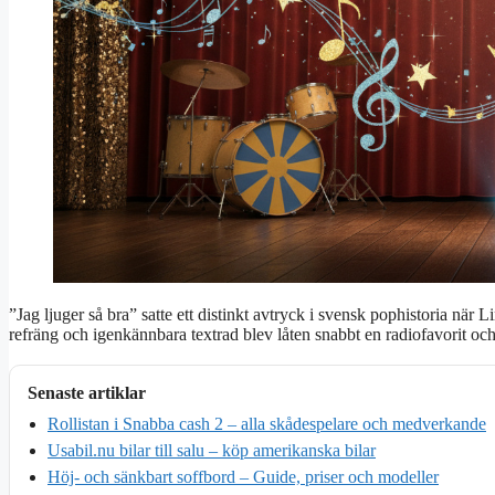
”Jag ljuger så bra” satte ett distinkt avtryck i svensk pophistoria nä
refräng och igenkännbara textrad blev låten snabbt en radiofavorit o
Senaste artiklar
Rollistan i Snabba cash 2 – alla skådespelare och medverkande
Usabil.nu bilar till salu – köp amerikanska bilar
Höj- och sänkbart soffbord – Guide, priser och modeller