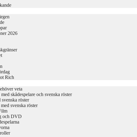
rkande
ärgen
ide
ppar
oner 2026
skgränser
et
en
Lördag
ot Rich
ehöver veta
ta med skådespelare och svenska röster
d svenska röster
t med svenska röster
Film
ing och DVD
despelarna
vorna
roller