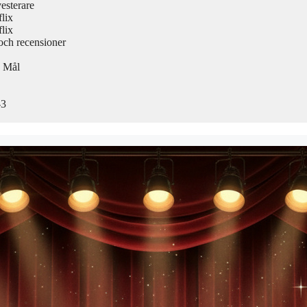
esterare
lix
lix
 och recensioner
h Mål
-3