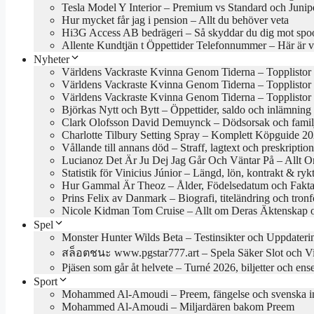
Tesla Model Y Interior – Premium vs Standard och Junip
Hur mycket får jag i pension – Allt du behöver veta
Hi3G Access AB bedrägeri – Så skyddar du dig mot spo
Allente Kundtjän t Öppettider Telefonnummer – Här är 
Nyheter
Världens Vackraste Kvinna Genom Tiderna – Topplistor 
Världens Vackraste Kvinna Genom Tiderna – Topplistor
Världens Vackraste Kvinna Genom Tiderna – Topplistor 
Björkas Nytt och Bytt – Öppettider, saldo och inlämning 
Clark Olofsson David Demuynck – Dödsorsak och fami
Charlotte Tilbury Setting Spray – Komplett Köpguide 2
Vållande till annans död – Straff, lagtext och preskription
Lucianoz Det Är Ju Dej Jag Går Och Väntar På – Allt 
Statistik för Vinicius Júnior – Längd, lön, kontrakt & ry
Hur Gammal Är Theoz – Ålder, Födelsedatum och Fakt
Prins Felix av Danmark – Biografi, titeländring och tron
Nicole Kidman Tom Cruise – Allt om Deras Äktenskap 
Spel
Monster Hunter Wilds Beta – Testinsikter och Uppdateri
สล็อตชนะ www.pgstar777.art – Spela Säker Slot och V
Pjäsen som går åt helvete – Turné 2026, biljetter och en
Sport
Mohammed Al-Amoudi – Preem, fängelse och svenska in
Mohammed Al-Amoudi – Miljardären bakom Preem