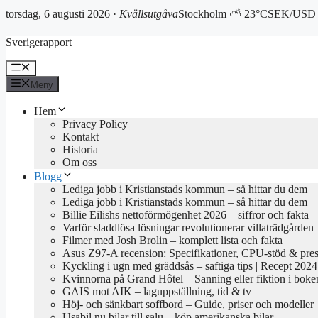
torsdag, 6 augusti 2026 ·
Kvällsutgåva
Stockholm ⛅ 23°C
SEK/USD 
Hoppa
Sverigerapport
till
innehåll
Meny
Meny
Hem
Privacy Policy
Kontakt
Historia
Om oss
Blogg
Lediga jobb i Kristianstads kommun – så hittar du dem
Lediga jobb i Kristianstads kommun – så hittar du dem
Billie Eilishs nettoförmögenhet 2026 – siffror och fakta
Varför sladdlösa lösningar revolutionerar villaträdgården
Filmer med Josh Brolin – komplett lista och fakta
Asus Z97-A recension: Specifikationer, CPU-stöd & pre
Kyckling i ugn med gräddsås – saftiga tips | Recept 2024
Kvinnorna på Grand Hôtel – Sanning eller fiktion i boke
GAIS mot AIK – laguppställning, tid & tv
Höj- och sänkbart soffbord – Guide, priser och modeller
Usabil.nu bilar till salu – köp amerikanska bilar