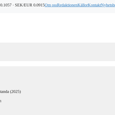
0.1057 · SEK/EUR 0.0915
Om oss
Redaktionen
Källor
Kontakt
Nyhetsb
standa (2025)
n