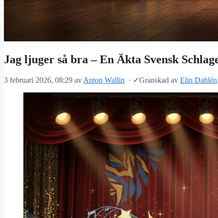
Jag ljuger så bra – En Äkta Svensk Schlag
3 februari 2026, 08:29
av
Anton Wallin
·
✓
Granskad av
Elin Dahlén