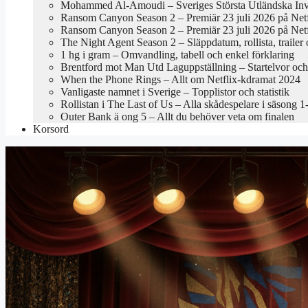
Mohammed Al-Amoudi – Sveriges Största Utländska Inv
Ransom Canyon Season 2 – Premiär 23 juli 2026 på Netf
Ransom Canyon Season 2 – Premiär 23 juli 2026 på Netf
The Night Agent Season 2 – Släppdatum, rollista, trailer
1 hg i gram – Omvandling, tabell och enkel förklaring
Brentford mot Man Utd Laguppställning – Startelvor oc
When the Phone Rings – Allt om Netflix-kdramat 2024
Vanligaste namnet i Sverige – Topplistor och statistik
Rollistan i The Last of Us – Alla skådespelare i säsong 1
Outer Bank ä ong 5 – Allt du behöver veta om finalen
Korsord