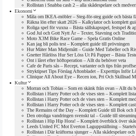
Rollistan i Snabba cash 2 – alla skådespelare och medve
Ekonomi
Måla om IKEA-möbler – Steg-för-steg guide och bästa f
Räkna lön efter skatt 2026 – Kalkylator och komplett gu
Roliga spel för vuxna – Bästa sällskapsspel, festspel & a
God Jul och Gott Nytt År – Texter, Stavning och Traditi
Moto X3M Bike Race Game – Spela Gratis Online
Kan jag bli polis test – Komplett guide till prövningen
Hur Mäter Man Midjemått – Guide Med Tabeller och Ri
Gnetter Hårlöss Hur Ser Löss Ut På Papper – Bästa Test
Ont i låret efter höftoperation – Allt du behöver veta
Cafe de Paris sås – Recept, varianter och tips från proffs
Stryktipset Tips Förslag Aftonbladet – Experttips Inför 
Clinique All About Eye – Recen ion, Pri Och Skillnad M
Kultur
Morran och Tobias – Som en skänk från ovan – Allt du b
Rollistan i Harry Potter och de vises sten – Komplett lis
Rollistan i Harry Potter och de vises sten – Komplett me
Rollistan i Harry Potter och de vises sten – Komplett cas
The Remains of the Day – Komplett Guide till Bok och 
Den otroliga vandringen svenskt tal – Guide till stream
Rollistan i Hip Hip Hora! – Komplett överblick över skå
Leeds United FC Mot Everton Laguppställning – Startel
Rollistan i Där kräftorna sjunger – Alla skådespelare och 