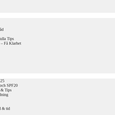
Råd
lla Tips
 – Få Klarhet
025
 och SPF20
 & Tips
dning
 & tid