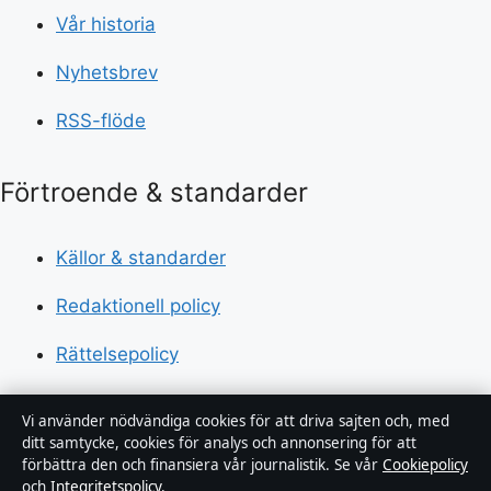
Vår historia
Nyhetsbrev
RSS-flöde
Förtroende & standarder
Källor & standarder
Redaktionell policy
Rättelsepolicy
Tillgänglighetsredogörelse
Vi använder nödvändiga cookies för att driva sajten och, med
ditt samtycke, cookies för analys och annonsering för att
Kändisar & integritet
förbättra den och finansiera vår journalistik. Se vår
Cookiepolicy
och
Integritetspolicy
.