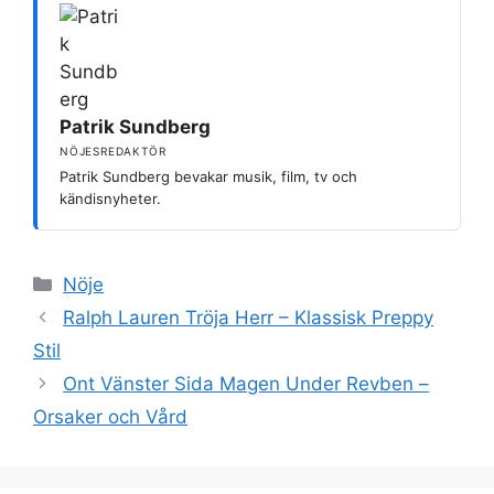
Patrik Sundberg
NÖJESREDAKTÖR
Patrik Sundberg bevakar musik, film, tv och
kändisnyheter.
Kategorier
Nöje
Ralph Lauren Tröja Herr – Klassisk Preppy
Stil
Ont Vänster Sida Magen Under Revben –
Orsaker och Vård