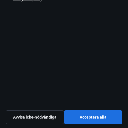
Integritetspolicy
Om Sverigerapport i korthet
Sverigerapport är en oberoende svensk digital
nyhetssajt med fokus på film, tv, kultur och
nöjesnyheter. Varje artikel har en namngiven byline,
granskas av en redaktör och faktagranskas innan
publicering.
Vi rättar misstag skyndsamt. Allmänna förfrågningar:
info@sverigerapport.se
.
sverigerapport.se drivs av Tärnholmen Media Limited
(Malta Business Registry: C 92218).
Avvisa icke-nödvändiga
Acceptera alla