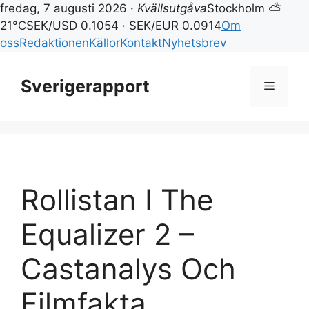
fredag, 7 augusti 2026 ·
Kvällsutgåva
Stockholm ⛅
21°C
SEK/USD 0.1054 · SEK/EUR 0.0914
Om
oss
Redaktionen
Källor
Kontakt
Nyhetsbrev
Hoppa
till
Sverigerapport
Meny
innehåll
Rollistan I The
Equalizer 2 –
Castanalys Och
Filmfakta