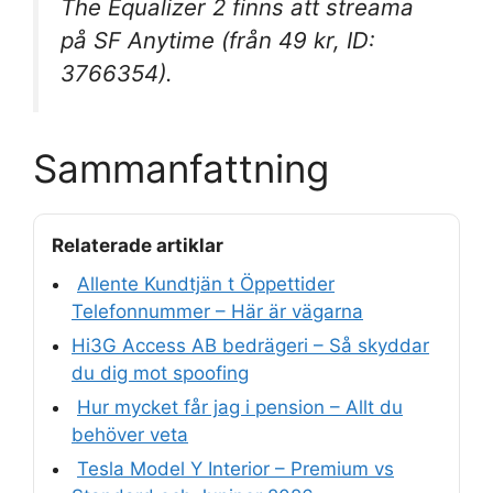
The Equalizer 2 finns att streama
på SF Anytime (från 49 kr, ID:
3766354).
Sammanfattning
Relaterade artiklar
Allente Kundtjän t Öppettider
Telefonnummer – Här är vägarna
Hi3G Access AB bedrägeri – Så skyddar
du dig mot spoofing
Hur mycket får jag i pension – Allt du
behöver veta
Tesla Model Y Interior – Premium vs